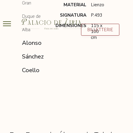
Gran
MATERIAL
Lienzo
SIGNATURA
P.493
Duque de
DIMENSIONES
115 x
Alba
BILLETTERIE
100
cm
Alonso
Sánchez
Coello