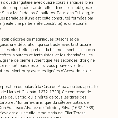
lais quadrangulaire avec quatre cours à arcades, bien
ble compliquée, car de telles dimensions obligeraient
e Santa María de los Caballeros. Pour John D. Hoag, le
iles parallèles (l'une est celle construite) fermées par
 (seule une partie a été construite) et une cour à
.
e était décorée de magnifiques blasons et de
aise, une décoration qui contraste avec la structure
e. Les plus belles parties du bâtiment sont sans aucun
 crêtes, ajourées et fantaisistes, et les cheminées, les
ligrane de pierre authentique, les secondes, d'origine
coins supérieurs des tours, vous pouvez voir les
mte de Monterrey avec les lignées d'Acevedo et de
rporation du palais à la Casa de Alba a eu lieu après le
a de Haro et Guzmán (1672-1733), 8e comtesse de
se del Carpio, qui a hérité de tous les titres des
Carpio et Monterrey, ainsi que du célèbre palais de
on Francisco Álvarez de Toledo y Silva (1662-1739),
n'avaient qu'une fille, Mme María del Pilar Teresa