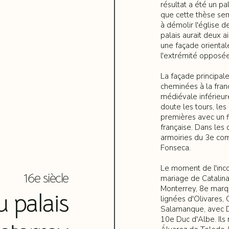
résultat a été un pa
que cette thèse sem
à démolir l'église d
palais aurait deux a
une façade orientale
l'extrémité opposée
La façade principal
cheminées à la franç
médiévale inférieur
doute les tours, les
premières avec un fi
française. Dans les 
armoiries du 3e co
Fonseca.
Le moment de l'inco
16e siècle
mariage de Catalin
Monterrey, 8e marqui
 palais
lignées d'Olivares, 
Salamanque, avec D
10e Duc d'Albe. Ils 