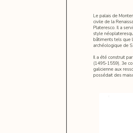
Le palais de Monter
civile de la Renais
Plateresco. Il a ser
style néoplateresque
bâtiments tels que 
archéologique de Sév
Il a été construit 
(1495-1559), 3e com
galicienne aux resso
possédait des maiso