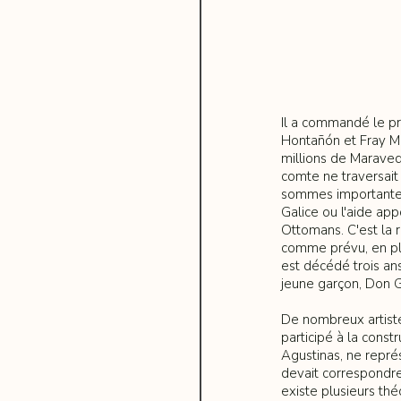
Il a commandé le pro
Hontañón et Fray M
millions de Maraved
comte ne traversai
sommes importantes
Galice ou l'aide ap
Ottomans. C'est la 
comme prévu, en plus
est décédé trois ans
jeune garçon, Don 
De nombreux artiste
participé à la constr
Agustinas, ne représ
devait correspondre
existe plusieurs thé