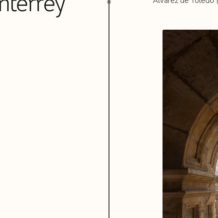
nterrey
Álvarez de Toledo 