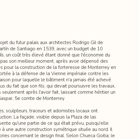
jet du futur palais aux architectes Rodrigo Gil de
artín de Santiago en 1539, avec un budget de 10
ís, un coût très élevé étant donné que l'économie du
t pas son meilleur moment, après avoir dépensé des
 pour la construction de la forteresse de Monterrey en
portée à la défense de la Vienne impériale contre les
raison pour laquelle le bâtiment n'a jamais été achevé
 du fait que son fils, qui devait poursuivre les travaux,
 seulement après l'avoir fait, laissant comme héritier un
Gaspar, 5e comte de Monterrey.
s, sculpteurs, traceurs et adornistes locaux ont
uction. La façade, visible depuis la Plaza de las
ente qu'une partie de ce qui était prévu, puisqu'elle
 à une autre construction symétrique située au nord. Il
ories concernant le design final. Selon Chueca Goitia, le