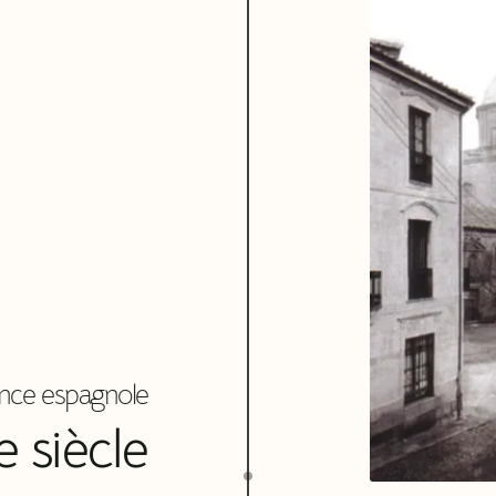
nce espagnole
e siècle